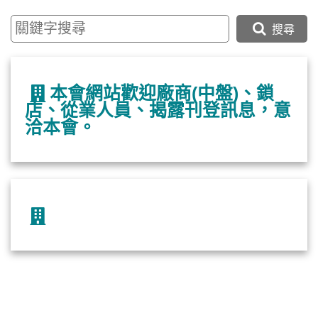
搜尋
本會網站歡迎廠商(中盤)、鎖
店、從業人員、揭露刊登訊息，意
洽本會。